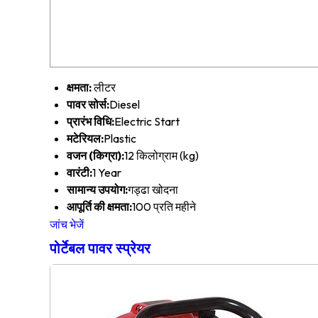
क्षमता:
लीटर
पावर सोर्स:
Diesel
प्रारंभ विधि:
Electric Start
मटेरियल:
Plastic
वजन (किग्रा):
12 किलोग्राम (kg)
वारंटी:
1 Year
सामान्य उपयोग:
गड्ढा खोदना
आपूर्ति की क्षमता:
100 प्रति महीने
जांच भेजें
पोर्टेबल पावर स्प्रेयर