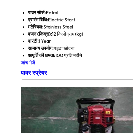
पावर सोर्स:
Petrol
प्रारंभ विधि:
Electric Start
मटेरियल:
Stainless Steel
वजन (किग्रा):
12 किलोग्राम (kg)
वारंटी:
1 Year
सामान्य उपयोग:
गड्ढा खोदना
आपूर्ति की क्षमता:
100 प्रति महीने
जांच भेजें
पावर स्प्रेयर